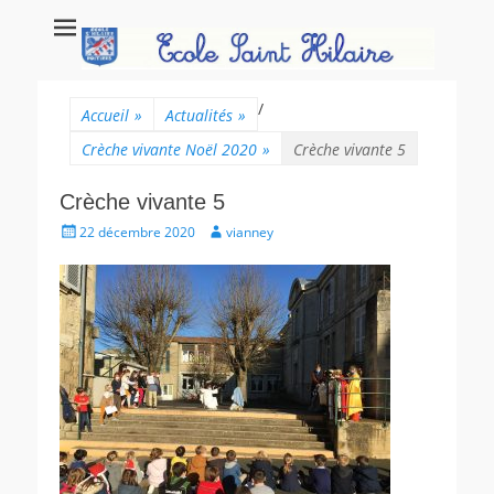
Ecole Saint Hilaire
Ecole maternelle et primaire, école privée catholique à Poitiers.
Poitiers
/
Accueil
»
Actualités
»
Crèche vivante Noël 2020
»
Crèche vivante 5
Crèche vivante 5
Posté
Auteur
22 décembre 2020
vianney
le