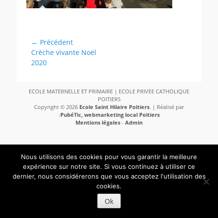
Navigation
← Précédent
Article
Crèche vivante Noël
de
précédent :
2020
l’article
ECOLE MATERNELLE ET PRIMAIRE | ECOLE PRIVEE CATHOLIQUE
POITIERS
Copyright © 2026
Ecole Saint Hilaire Poitiers
. | Réalisé par
:
PubéTic, webmarketing local Poitiers
Mentions légales
-
Admin
Nous utilisons des cookies pour vous garantir la meilleure
expérience sur notre site. Si vous continuez à utiliser ce
dernier, nous considérerons que vous acceptez l'utilisation des
cookies.
Ok