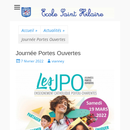
Ecole Saint Hilaire
Ecole maternelle et primaire, école privée catholique à Poitiers.
Poitiers
Accueil
»
Actualités
»
Journée Portes Ouvertes
Journée Portes Ouvertes
Posté
Auteur
7 février 2022
vianney
le