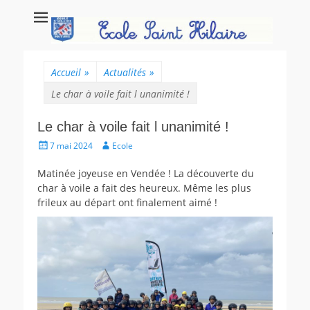
Ecole Saint Hilaire
Ecole maternelle et primaire, école privée catholique à Poitiers.
Poitiers
Accueil
»
Actualités
»
Le char à voile fait l unanimité !
Le char à voile fait l unanimité !
Posté
Auteur
7 mai 2024
Ecole
le
Matinée joyeuse en Vendée ! La découverte du
char à voile a fait des heureux. Même les plus
frileux au départ ont finalement aimé !