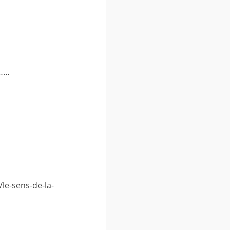
………
le-sens-de-la-