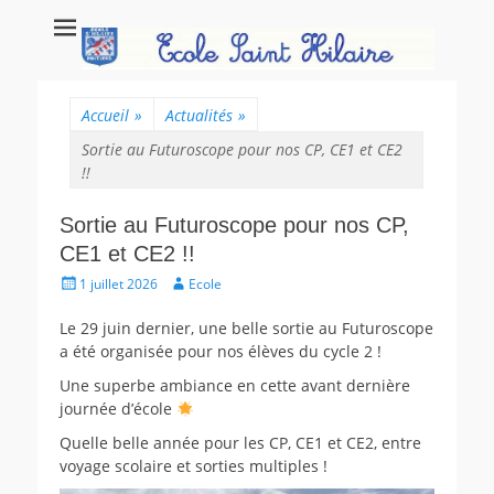
Ecole Saint Hilaire
Ecole maternelle et primaire, école privée catholique à Poitiers.
Poitiers
Accueil
»
Actualités
»
Sortie au Futuroscope pour nos CP, CE1 et CE2
!!
Sortie au Futuroscope pour nos CP,
CE1 et CE2 !!
Posté
Auteur
1 juillet 2026
Ecole
le
Le 29 juin dernier, une belle sortie au Futuroscope
a été organisée pour nos élèves du cycle 2 !
Une superbe ambiance en cette avant dernière
journée d’école
Quelle belle année pour les CP, CE1 et CE2, entre
voyage scolaire et sorties multiples !