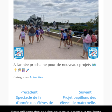
À l’année prochaine pour de nouveaux projets
Catégories
Actualités
Navigation
← Précédent
Suivant →
Article
Article
Spectacle de fin
Projet papillons des
de
précédent :
suivant :
d’année des élèves de
élèves de maternelle.
l’article
l’école Saint Hilaire !!
Nous utilisons des cookies pour vous garantir la meilleure